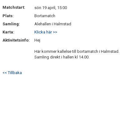
BILDGALLERI
Matchstart:
sön 19 april, 15:00
Plats:
Bortamatch
DOKUMENT
Samling:
Alehallen i Halmstad
MATCHER
Karta:
Klicka här >>
Aktivitetsinfo:
Hej
Här kommer kallelse till bortamatch i Halmstad.
Samling direkt i hallen kl 14.00.
<< Tillbaka