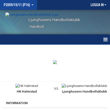
P2009/10/11 (P16)
LOGGA IN
Ljunghusens Handbollsklubb
Handboll
HEM
NYHETER
KALENDER
KONTAKT
vs
HK Halmstad
Ljunghusens Handbollsklubb
TRUPPEN
TRÄNINGSTIDER
INFORMATION