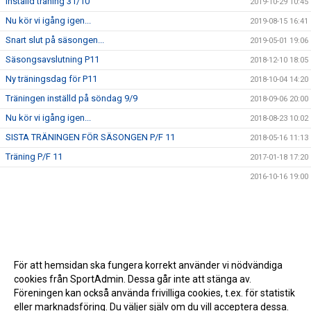
Inställd träning 31/10
2019-10-29 10:45
Nu kör vi igång igen...
2019-08-15 16:41
Snart slut på säsongen...
2019-05-01 19:06
Säsongsavslutning P11
2018-12-10 18:05
Ny träningsdag för P11
2018-10-04 14:20
Träningen inställd på söndag 9/9
2018-09-06 20:00
Nu kör vi igång igen...
2018-08-23 10:02
SISTA TRÄNINGEN FÖR SÄSONGEN P/F 11
2018-05-16 11:13
Träning P/F 11
2017-01-18 17:20
2016-10-16 19:00
För att hemsidan ska fungera korrekt använder vi nödvändiga
cookies från SportAdmin. Dessa går inte att stänga av.
Föreningen kan också använda frivilliga cookies, t.ex. för statistik
eller marknadsföring. Du väljer själv om du vill acceptera dessa.