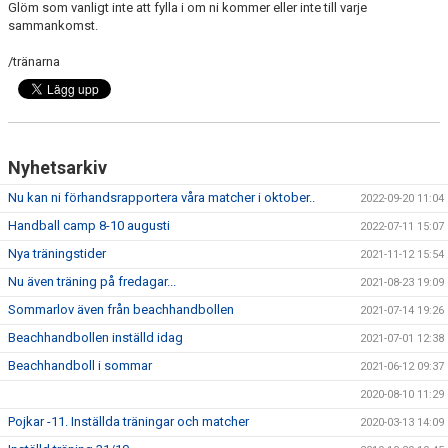
Glöm som vanligt inte att fylla i om ni kommer eller inte till varje
KONTAKT
sammankomst.
/tränarna
Nyhetsarkiv
Nu kan ni förhandsrapportera våra matcher i oktober..
2022-09-20 11:04
Handball camp 8-10 augusti
2022-07-11 15:07
Nya träningstider
2021-11-12 15:54
Nu även träning på fredagar...
2021-08-23 19:09
Sommarlov även från beachhandbollen
2021-07-14 19:26
Beachhandbollen inställd idag
2021-07-01 12:38
Beachhandboll i sommar
2021-06-12 09:37
2020-08-10 11:29
Pojkar -11. Inställda träningar och matcher
2020-03-13 14:09