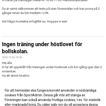
Vi tränar på måndagar mellan kl 16.30-17.30 i Henriksdalshallen.
Du är varmt välkommen att testa på utan föranmälan och kan prova på 3
gånger innan du blir medlem i LHK.
Vid frågor kontakta info@lhk.nu. Hoppas vi ses!
Ingen träning under höstlovet för
bollskolan.
2025-10-26 18:36
Hej alla.
Vi tar ett uppehåll från träningen under höstlovet och kör igång igen den 3
november.
Ha ett skönt höstlov.
För att hemsidan ska fungera korrekt använder vi nödvändiga
cookies från SportAdmin. Dessa går inte att stänga av.
Föreningen kan också använda frivilliga cookies, t.ex. för statistik
eller marknadsföring. Du väljer själv om du vill acceptera dessa.