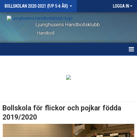
BOLLSKOLAN 2020-2021 (F/P 5-6 ÅR)
LOGGA IN
Ljunghusens Handbollsklubb
Handboll
HEM
NYHETER
KALENDER
MATCHER
Bollskola för flickor och pojkar födda
TRUPPEN
2019/2020
BILDGALLERI