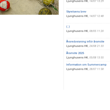
Ljunghusens HK
,
14/07 13:29
Styrelsens brev
Ljunghusens HK
,
14/07 12:48
(..)
Ljunghusens HK
,
08/05 11:20
Årsredovisning inför årsmöte
Ljunghusens HK
,
24/08 21:33
Årsmöte 2025
Ljunghusens HK
,
05/08 13:55
Information om Summercamp
Ljunghusens HK
,
28/07 11:58