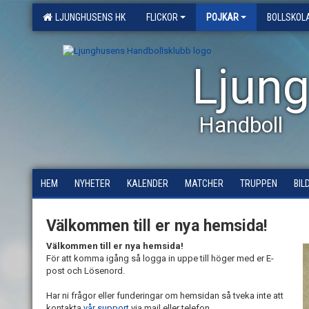
LJUNGHUSENS HK
FLICKOR
POJKAR
BOLLSKOLA
Ljun
Handboll
HEM
NYHETER
KALENDER
MATCHER
TRUPPEN
BIL
Välkommen till er nya hemsida!
Välkommen till er nya hemsida!
För att komma igång så logga in uppe till höger med er E-
post och Lösenord.
Har ni frågor eller funderingar om hemsidan så tveka inte att
kontakta
vår support
via mail eller telefon.