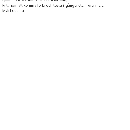
Ljunghusens sporthall (Ljungenskolan)
DOKUMENT
Fritt fram att komma förbi och testa 3 gånger utan föranmälan.
Mvh Ledarna
KONTAKT