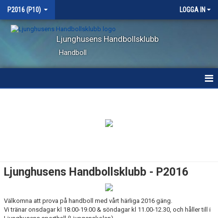
P2016 (P10)
LOGGA IN
Ljunghusens Handbollsklubb
Handboll
HEM
NYHETER
KALENDER
MATCHER
Ljunghusens Handbollsklubb - P2016
TRUPPEN
Välkomna att prova på handboll med vårt härliga 2016 gäng.
BILDGALLERI
Vi tränar onsdagar kl 18.00-19.00 & söndagar kl 11.00-12.30, och håller till i