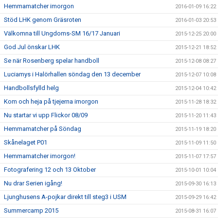
Hemmamatcher imorgon
2016-01-09 16:22
Stöd LHK genom Gräsroten
2016-01-03 20:53
Välkomna till Ungdoms-SM 16/17 Januari
2015-12-25 20:00
God Jul önskar LHK
2015-12-21 18:52
Se när Rosenberg spelar handboll
2015-12-08 08:27
Luciamys i Halörhallen söndag den 13 december
2015-12-07 10:08
Handbollsfylld helg
2015-12-04 10:42
Kom och heja på tjejerna imorgon
2015-11-28 18:32
Nu startar vi upp Flickor 08/09
2015-11-20 11:43
Hemmamatcher på Söndag
2015-11-19 18:20
Skånelaget P01
2015-11-09 11:50
Hemmamatcher imorgon!
2015-11-07 17:57
Fotografering 12 och 13 Oktober
2015-10-01 10:04
Nu drar Serien igång!
2015-09-30 16:13
Ljunghusens A-pojkar direkt till steg3 i USM
2015-09-29 16:42
Summercamp 2015
2015-08-31 16:07