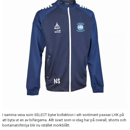
ARRANGEMANG
LHK SPONSRING
LHK KLÄDER
LHK CAFE
HALLINFORMATION
DOKUMENT
BILDGALLERI
I samma veva som SELECT byter kollektion i sitt sortiment passar LHK på
att byta ut en av bifärgerna. Allt svart som vi idag har på overall, shorts och
bortamatchtröja blir nu istället mörkblått.