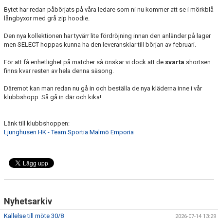
Bytet har redan påbörjats på våra ledare som ni nu kommer att se i mörkblå
långbyxor med grå zip hoodie.
Den nya kollektionen har tyvärr lite fördröjning innan den anländer på lager
men SELECT hoppas kunna ha den leveransklar till början av februari.
För att få enhetlighet på matcher så önskar vi dock att de
svarta
shortsen
finns kvar resten av hela denna säsong.
Däremot kan man redan nu gå in och beställa de nya kläderna inne i vår
klubbshopp. Så gå in där och kika!
Länk till klubbshoppen:
Ljunghusen HK - Team Sportia Malmö Emporia
Nyhetsarkiv
Kallelse till möte 30/8
2026-07-14 13:29