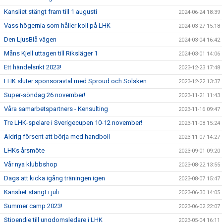
Kansliet stängt fram till 1 augusti
2024-06-24 18:39
Vass högernia som håller koll på LHK
2024-03-27 15:18
Den LjusBlå vägen
2024-03-04 16:42
Måns Kjell uttagen till Riksläger 1
2024-03-01 14:06
Ett händelsrikt 2023!
2023-12-23 17:48
LHK sluter sponsoravtal med Sproud och Solsken
2023-12-22 13:37
Super-söndag 26 november!
2023-11-21 11:43
Våra samarbetspartners - Kensulting
2023-11-16 09:47
Tre LHK-spelare i Sverigecupen 10-12 november!
2023-11-08 15:24
Aldrig försent att börja med handboll
2023-11-07 14:27
LHKs årsmöte
2023-09-01 09:20
Vår nya klubbshop
2023-08-22 13:55
Dags att kicka igång träningen igen
2023-08-07 15:47
Kansliet stängt i juli
2023-06-30 14:05
Summer camp 2023!
2023-06-02 22:07
Stipendie till ungdomsledare i LHK
2023-05-04 16:11