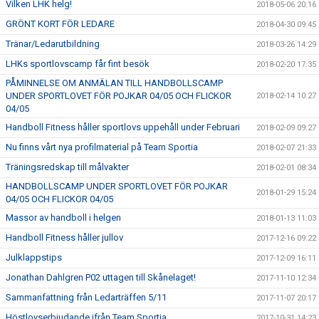
Vilken LHK helg!
2018-05-06 20:16
GRÖNT KORT FÖR LEDARE
2018-04-30 09:45
Tränar/Ledarutbildning
2018-03-26 14:29
LHKs sportlovscamp får fint besök
2018-02-20 17:35
PÅMINNELSE OM ANMÄLAN TILL HANDBOLLSCAMP
UNDER SPORTLOVET FÖR POJKAR 04/05 OCH FLICKOR
2018-02-14 10:27
04/05
Handboll Fitness håller sportlovs uppehåll under Februari
2018-02-09 09:27
Nu finns vårt nya profilmaterial på Team Sportia
2018-02-07 21:33
Träningsredskap till målvakter
2018-02-01 08:34
HANDBOLLSCAMP UNDER SPORTLOVET FÖR POJKAR
2018-01-29 15:24
04/05 OCH FLICKOR 04/05
Massor av handboll i helgen
2018-01-13 11:03
Handboll Fitness håller jullov
2017-12-16 09:22
Julklappstips
2017-12-09 16:11
Jonathan Dahlgren P02 uttagen till Skånelaget!
2017-11-10 12:34
Sammanfattning från Ledarträffen 5/11
2017-11-07 20:17
Höstlovserbjudande ifrån Team Sportia
2017-10-31 14:23