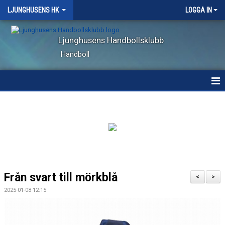
LJUNGHUSENS HK
LOGGA IN
Ljunghusens Handbollsklubb
Handboll
HEM
NYHETER
KALENDER
MATCHER
Från svart till mörkblå
<
>
VÅRA LAG
2025-01-08 12:15
OM KLUBBEN