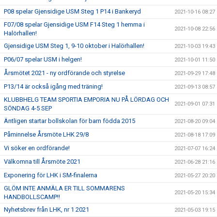
P08 spelar Gjensidige USM Steg 1 P14 i Bankeryd
2021-10-16 08:27
F07/08 spelar Gjensidige USM F14 Steg 1 hemma i
2021-10-08 22:56
Halörhallen!
Gjensidige USM Steg 1, 9-10 oktober i Halörhallen!
2021-10-03 19:43
P06/07 spelar USM i helgen!
2021-10-01 11:50
Årsmötet 2021 - ny ordförande och styrelse
2021-09-29 17:48
P13/14 är också igång med träning!
2021-09-13 08:57
KLUBBHELG TEAM SPORTIA EMPORIA NU PÅ LÖRDAG OCH
2021-09-01 07:31
SÖNDAG 4-5 SEP
Äntligen startar bollskolan för barn födda 2015
2021-08-20 09:04
Påminnelse Årsmöte LHK 29/8
2021-08-18 17:09
Vi söker en ordförande!
2021-07-07 16:24
Välkomna till Årsmöte 2021
2021-06-28 21:16
Exponering för LHK i SM-finalerna
2021-05-27 20:20
GLÖM INTE ANMÄLA ER TILL SOMMARENS
2021-05-20 15:34
HANDBOLLSCAMP!!
Nyhetsbrev från LHK, nr 1 2021
2021-05-03 19:15