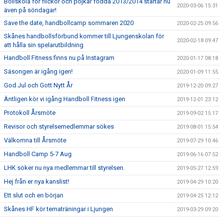
Bollskola för flickor och pojkar födda 2013/2014 startar nu
2020-03-06 15:31
även på söndagar!
Save the date, handbollcamp sommaren 2020
2020-02-25 09:56
Skånes handbollsförbund kommer till Ljungenskolan för
2020-02-18 09:47
att hålla sin spelarutbildning
Handboll Fitness finns nu på Instagram
2020-01-17 08:18
Säsongen är igång igen!
2020-01-09 11:55
God Jul och Gott Nytt År
2019-12-20 09:27
Äntligen kör vi igång Handboll Fitness igen
2019-12-01 23:12
Protokoll Årsmöte
2019-09-02 15:17
Revisor och styrelsemedlemmar sökes
2019-08-01 15:54
Välkomna till Årsmöte
2019-07-29 10:46
Handboll Camp 5-7 Aug
2019-06-16 07:52
LHK söker nu nya medlemmar till styrelsen.
2019-05-27 12:59
Hej från er nya kanslist!
2019-04-29 10:20
Ett slut och en början
2019-04-25 12:12
Skånes HF kör tematräningar i Ljungen
2019-03-29 09:20