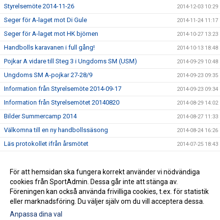
Styrelsemöte 2014-11-26
2014-12-03 10:29
Seger för A-laget mot Di Gule
2014-11-24 11:17
Seger för A-laget mot HK björnen
2014-10-27 13:23
Handbolls karavanen i full gång!
2014-10-13 18:48
Pojkar A vidare till Steg 3 i Ungdoms SM (USM)
2014-09-29 10:48
Ungdoms SM A-pojkar 27-28/9
2014-09-23 09:35
Information från Styrelsemöte 2014-09-17
2014-09-23 09:34
Information från Styrelsemötet 20140820
2014-08-29 14:02
Bilder Summercamp 2014
2014-08-27 11:33
Välkomna till en ny handbollssäsong
2014-08-24 16:26
Läs protokollet ifrån årsmötet
2014-07-25 18:43
Välkommen
2014-06-02 12:46
Handbollens dag 2014
För att hemsidan ska fungera korrekt använder vi nödvändiga
2014-06-02 12:44
cookies från SportAdmin. Dessa går inte att stänga av.
Styrelseprotokoll 2014-04-24
2014-06-01 12:45
Föreningen kan också använda frivilliga cookies, t.ex. för statistik
eller marknadsföring. Du väljer själv om du vill acceptera dessa.
Anpassa dina val