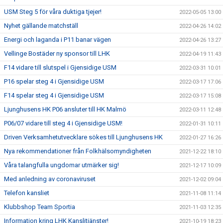
USM Steg 5 för våra duktiga tjejer!
2022-05-05 13:00
Nyhet gällande matchställ
2022-04-26 14:02
Energi och laganda i P11 banar vägen
2022-04-26 13:27
Vellinge Bostäder ny sponsor till LHK
2022-04-19 11:43
F14 vidare till slutspel i Gjensidige USM
2022-03-31 10:01
P16 spelar steg 4 i Gjensidige USM
2022-03-17 17:06
F14 spelar steg 4 i Gjensidige USM
2022-03-17 15:08
Ljunghusens HK P06 ansluter till HK Malmö
2022-03-11 12:48
P06/07 vidare till steg 4 i Gjensidige USM!
2022-01-31 10:11
Driven Verksamhetutvecklare sökes till Ljunghusens HK
2022-01-27 16:26
Nya rekommendationer från Folkhälsomyndigheten
2021-12-22 18:10
Våra talangfulla ungdomar utmärker sig!
2021-12-17 10:09
Med anledning av coronaviruset
2021-12-02 09:04
Telefon kansliet
2021-11-08 11:14
Klubbshop Team Sportia
2021-11-03 12:35
Information kring LHK Kanslitjänster!
2021-10-19 18:23