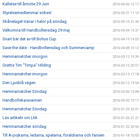
Kallelse till årmöte 29 Juni
2016-06-06 12:17
Styrelsemedlemmar sökes!
2016-05-21 11:10
Skånelaget tränar i halör på söndag
2016-05-10 21:40
Välkomna till Handbollensdag 29 maj
2016-05-04 19:37
Snart bär det av till Bohus Cup
2016-04-19 14:03
Save the date - Handbollensdag och Summercamp
2016-04-08 15:12
Hemmamatcher imorgon
2016-03-12 19:39
Grattis Tim "Timpa" Hilding
2016-02-15 20:57
Hemmamatcher imorgon
2016-02-13 17:18
Den Ljusblå vägen
2016-02-12 19:54
Hemmamatcher Söndag
2016-02-06 13:08
Handbollskaravannen
2016-02-02 19:17
Hemmamatcher Söndag
2016-01-29 22:01
Läs artikeln om Lhk
2016-01-26 21:21
Hemmamatcher söndag
2016-01-22 20:56
Till A-pojkarna, ledarna, spelarna, föräldrarna och fansen
2016-01-18 10:03