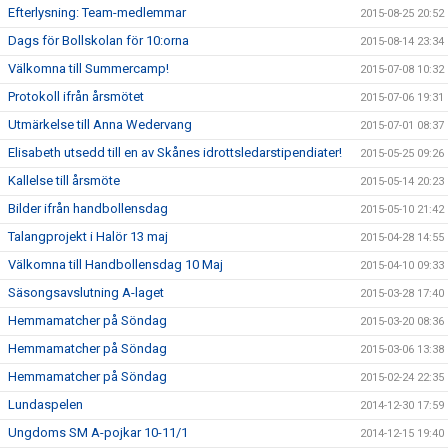
Efterlysning: Team-medlemmar
2015-08-25 20:52
Dags för Bollskolan för 10:orna
2015-08-14 23:34
Välkomna till Summercamp!
2015-07-08 10:32
Protokoll ifrån årsmötet
2015-07-06 19:31
Utmärkelse till Anna Wedervang
2015-07-01 08:37
Elisabeth utsedd till en av Skånes idrottsledarstipendiater!
2015-05-25 09:26
Kallelse till årsmöte
2015-05-14 20:23
Bilder ifrån handbollensdag
2015-05-10 21:42
Talangprojekt i Halör 13 maj
2015-04-28 14:55
Välkomna till Handbollensdag 10 Maj
2015-04-10 09:33
Säsongsavslutning A-laget
2015-03-28 17:40
Hemmamatcher på Söndag
2015-03-20 08:36
Hemmamatcher på Söndag
2015-03-06 13:38
Hemmamatcher på Söndag
2015-02-24 22:35
Lundaspelen
2014-12-30 17:59
Ungdoms SM A-pojkar 10-11/1
2014-12-15 19:40