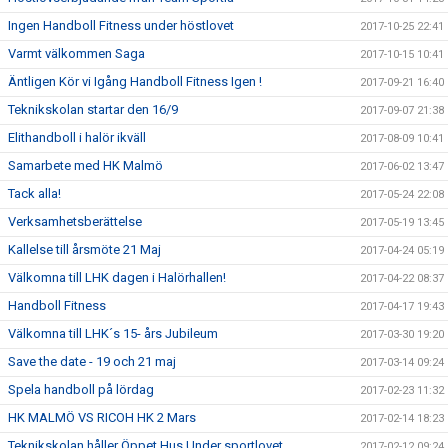
Ingen Handboll Fitness under höstlovet
2017-10-25 22:41
Varmt välkommen Saga
2017-10-15 10:41
Äntligen Kör vi Igång Handboll Fitness Igen !
2017-09-21 16:40
Teknikskolan startar den 16/9
2017-09-07 21:38
Elithandboll i halör ikväll
2017-08-09 10:41
Samarbete med HK Malmö
2017-06-02 13:47
Tack alla!
2017-05-24 22:08
Verksamhetsberättelse
2017-05-19 13:45
Kallelse till årsmöte 21 Maj
2017-04-24 05:19
Välkomna till LHK dagen i Halörhallen!
2017-04-22 08:37
Handboll Fitness
2017-04-17 19:43
Välkomna till LHK´s 15- års Jubileum
2017-03-30 19:20
Save the date - 19 och 21 maj
2017-03-14 09:24
Spela handboll på lördag
2017-02-23 11:32
HK MALMÖ VS RICOH HK 2 Mars
2017-02-14 18:23
Teknikskolan håller Öppet Hus Under sportlovet
2017-02-12 09:24