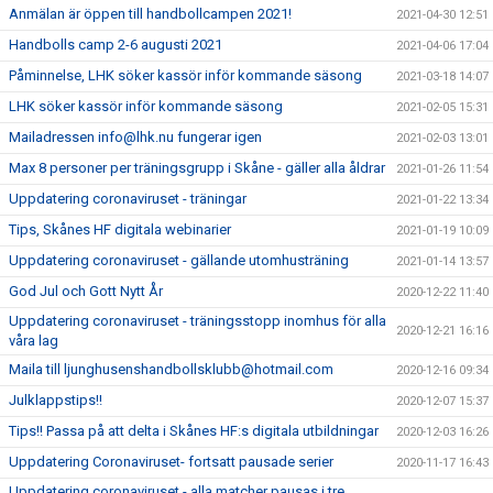
Anmälan är öppen till handbollcampen 2021!
2021-04-30 12:51
Handbolls camp 2-6 augusti 2021
2021-04-06 17:04
Påminnelse, LHK söker kassör inför kommande säsong
2021-03-18 14:07
LHK söker kassör inför kommande säsong
2021-02-05 15:31
Mailadressen info@lhk.nu fungerar igen
2021-02-03 13:01
Max 8 personer per träningsgrupp i Skåne - gäller alla åldrar
2021-01-26 11:54
Uppdatering coronaviruset - träningar
2021-01-22 13:34
Tips, Skånes HF digitala webinarier
2021-01-19 10:09
Uppdatering coronaviruset - gällande utomhusträning
2021-01-14 13:57
God Jul och Gott Nytt År
2020-12-22 11:40
Uppdatering coronaviruset - träningsstopp inomhus för alla
2020-12-21 16:16
våra lag
Maila till ljunghusenshandbollsklubb@hotmail.com
2020-12-16 09:34
Julklappstips!!
2020-12-07 15:37
Tips!! Passa på att delta i Skånes HF:s digitala utbildningar
2020-12-03 16:26
Uppdatering Coronaviruset- fortsatt pausade serier
2020-11-17 16:43
Uppdatering coronaviruset - alla matcher pausas i tre