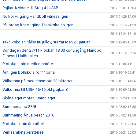
Pojkar A vidare till Steg 4 i USM!
2017-02-01 10:03
Nu kör vi igång Handboll Fitness igen
2017-01-28 14:09
På lördag kör vi igång Teknikskolan igen
2017-01-15 21:29
2016-12-24 15:10
Teknikskolan håller nu jullov, startar igen 21 januari.
2016-12-05 10:39
Söndagen den 27/11 klockan 18.00 kör vi igång Handboll
2016-11-14 08:26
Fitness i Halörhallen
Protokoll från medlemsmöte
2016-11-04 11:11
Äntligen bollskola för 11:orna
2016-10-19 22:41
Välkomna på medlemsmöte 23 oktober
2016-10-17 14:36
Välkomna till USM 15/16 okt pojkar B
2016-10-09 21:50
Skånelaget möter Junior laget
2016-09-29 15:33
Summercamp 28/8
2016-08-02 13:35
Summering Åhus beach 2016
2016-07-27 11:50
Protokoll ifrån årsmötet
2016-07-14 22:03
Verksamhetsberättelse
2016-06-21 20:03