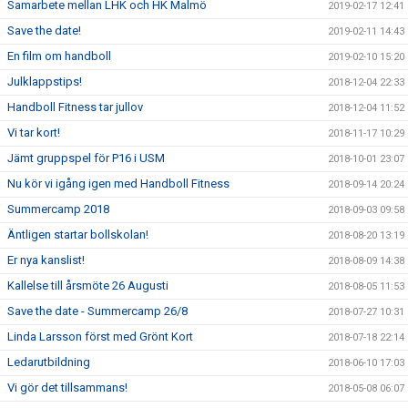
Samarbete mellan LHK och HK Malmö
2019-02-17 12:41
Save the date!
2019-02-11 14:43
En film om handboll
2019-02-10 15:20
Julklappstips!
2018-12-04 22:33
Handboll Fitness tar jullov
2018-12-04 11:52
Vi tar kort!
2018-11-17 10:29
Jämt gruppspel för P16 i USM
2018-10-01 23:07
Nu kör vi igång igen med Handboll Fitness
2018-09-14 20:24
Summercamp 2018
2018-09-03 09:58
Äntligen startar bollskolan!
2018-08-20 13:19
Er nya kanslist!
2018-08-09 14:38
Kallelse till årsmöte 26 Augusti
2018-08-05 11:53
Save the date - Summercamp 26/8
2018-07-27 10:31
Linda Larsson först med Grönt Kort
2018-07-18 22:14
Ledarutbildning
2018-06-10 17:03
Vi gör det tillsammans!
2018-05-08 06:07