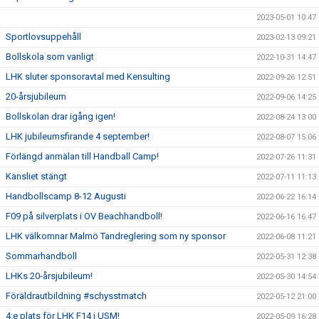
2023-05-01 10:47
Sportlovsuppehåll
2023-02-13 09:21
Bollskola som vanligt
2022-10-31 14:47
LHK sluter sponsoravtal med Kensulting
2022-09-26 12:51
20-årsjubileum
2022-09-06 14:25
Bollskolan drar igång igen!
2022-08-24 13:00
LHK jubileumsfirande 4 september!
2022-08-07 15:06
Förlängd anmälan till Handball Camp!
2022-07-26 11:31
Kansliet stängt
2022-07-11 11:13
Handbollscamp 8-12 Augusti
2022-06-22 16:14
F09 på silverplats i OV Beachhandboll!
2022-06-16 16:47
LHK välkomnar Malmö Tandreglering som ny sponsor
2022-06-08 11:21
Sommarhandboll
2022-05-31 12:38
LHKs 20-årsjubileum!
2022-05-30 14:54
Föräldrautbildning #schysstmatch
2022-05-12 21:00
4:e plats för LHK F14 i USM!
2022-05-09 16:28