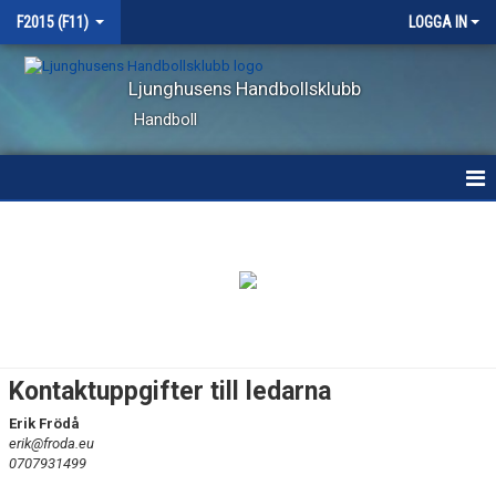
F2015 (F11)
LOGGA IN
Ljunghusens Handbollsklubb
Handboll
HEM
NYHETER
KALENDER
MATCHER
Kontaktuppgifter till ledarna
TRUPPEN
Erik Frödå
erik@froda.eu
BILDGALLERI
0707931499