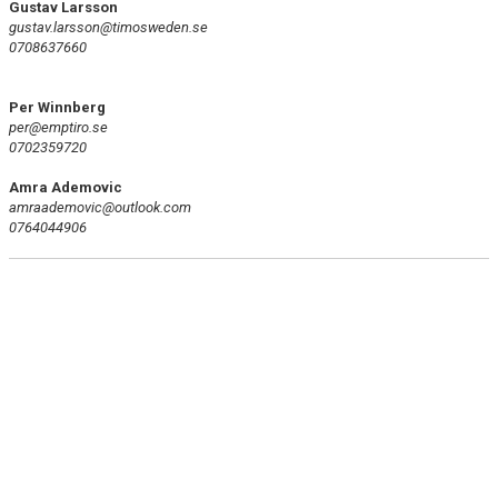
Gustav Larsson
DOKUMENT
gustav.larsson@timosweden.se
0708637660
KONTAKT
Per Winnberg
per@emptiro.se
0702359720
Amra Ademovic
amraademovic@outlook.com
0764044906